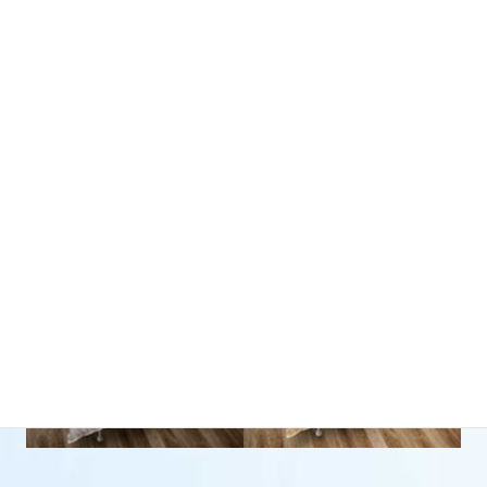
リュクス
インド超長綿 120単サテン
SL寸側生地重量：785g