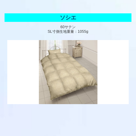
ソシエ
60サテン
SL寸側生地重量：1055g